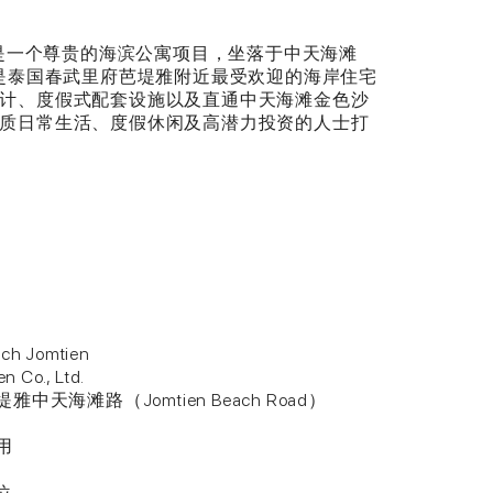
omtien 是一个尊贵的海滨公寓项目，坐落于中天海滩
，该区域是泰国春武里府芭堤雅附近最受欢迎的海岸住宅
计、度假式配套设施以及直通中天海滩金色沙
质日常生活、度假休闲及高潜力投资的人士打
h Jomtien
Co., Ltd.
天海滩路（Jomtien Beach Road）
用
位