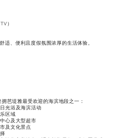
TV）
舒适、便利且度假氛围浓厚的生活体验。
omtien 坐拥芭堤雅最受欢迎的海滨地段之一：
、日光浴及海滨活动
娱乐区域
物中心及大型超市
夜市及文化景点
选择