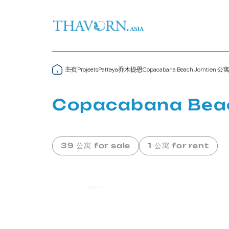
主页
乔木提恩
Copacabana Beach Jomtien 公
Projects
Pattaya
Copacabana Bea
39 公寓 for sale
1 公寓 for rent