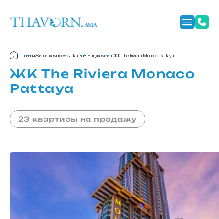
Главная
Жилые комплексы
Паттайя
Наджомтьен
ЖК The Riviera Monaco Pattaya
ЖК The Riviera Monaco
Pattaya
23 квартиры на продажу