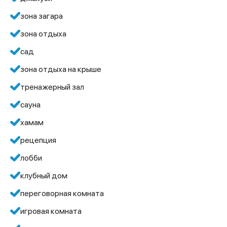
зона загара
зона отдыха
сад
зона отдыха на крыше
тренажерный зал
сауна
хамам
рецепция
лобби
клубный дом
переговорная комната
игровая комната