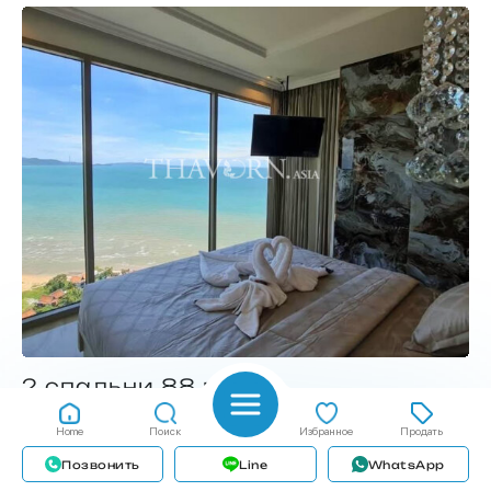
2 спальни 88 м²
квартира
88 м²
2
2
Home
Поиск
Избранное
Продать
฿ 14 990 000
Позвонить
Line
WhatsApp