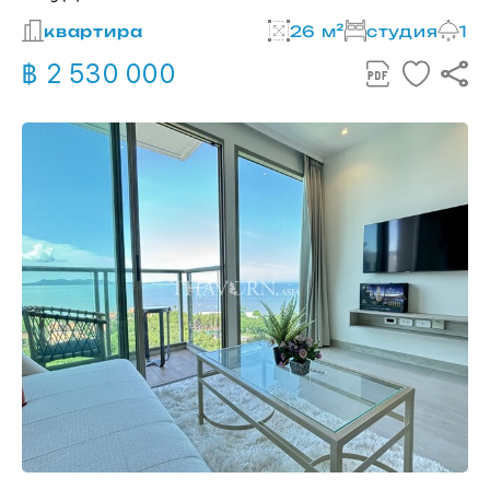
квартира
26 м²
студия
1
฿ 2 530 000