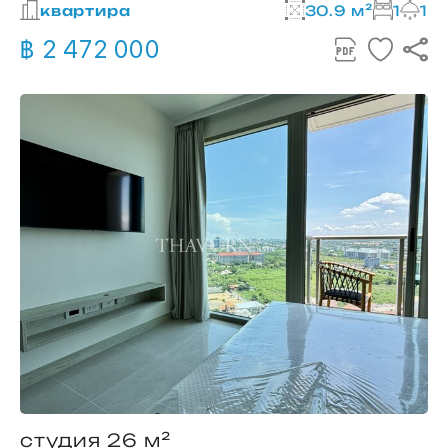
квартира
30.9 м²
1
1
฿ 2 472 000
студия 26 м²