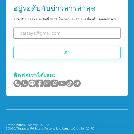
บ้าน ใน กรุงเทพฯ
อยู่รอดับกับข่าวสารล่าสุด
คอนโด ใน ภูเก็ต
บ้าน ใน เกาะช้าง
สมัครรับข่าวสารและรับเนื้อหาที่เป็นเวลาและข้อเสนอที่น่าตื่นเต้นก่อนใคร!
บ้าน ใน ภูเก็ต
ส่ง
ติดต่อเราได้เลย:
Thavon Pattaya Property Co., Ltd.
308/69, Thappraya Rd, Muang Pattaya, Bang Lamung, Chon Buri 20150