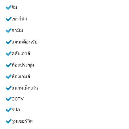
ยิม
เซาว์น่า
ฮามัม
แผนกต้อนรับ
คลับเฮาส์
ห้องประชุม
ห้องเกมส์
สนามเด็กเล่น
CCTV
รปภ
รูมเซอร์วิส