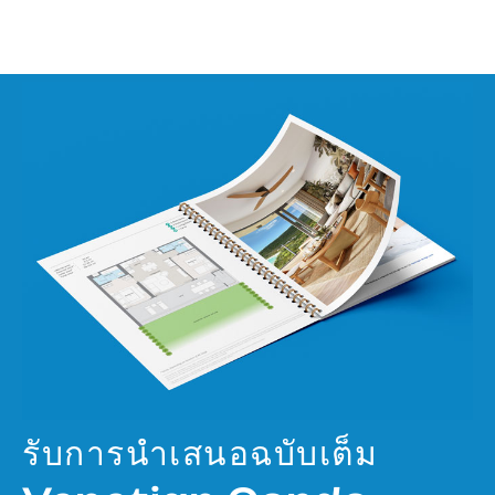
รับการนำเสนอฉบับเต็ม