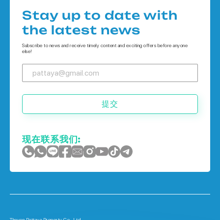
Houses 在
公寓 在 普吉岛
Stay up to date with
Houses 在 象岛
the latest news
Houses 在 普吉岛
Subscribe to news and receive timely content and exciting offers before anyone
else!
提交
现在联系我们:
Thavon Pattaya Property Co., Ltd.