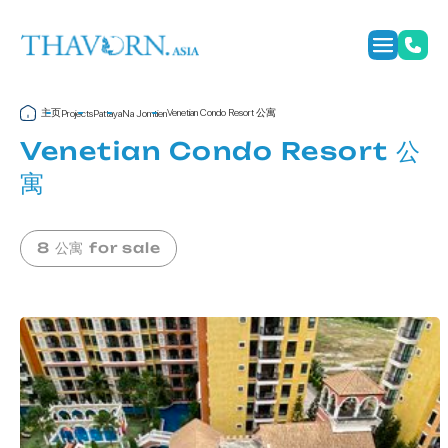
主页
Venetian Condo Resort 公寓
Projects
Pattaya
Na Jomtien
Venetian Condo Resort 公
寓
8 公寓 for sale