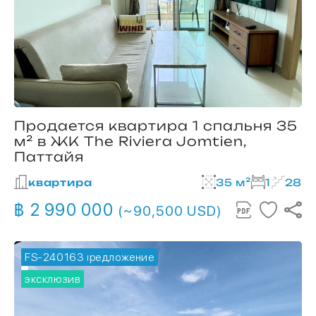
Продается квартира 1 спальня 35
м² в ЖК The Riviera Jomtien,
Паттайя
квартира
35 м²
1
28
฿ 2 990 000
(~90,500 USD)
FS-240163
🔥 горячее предложение
эксклюзив