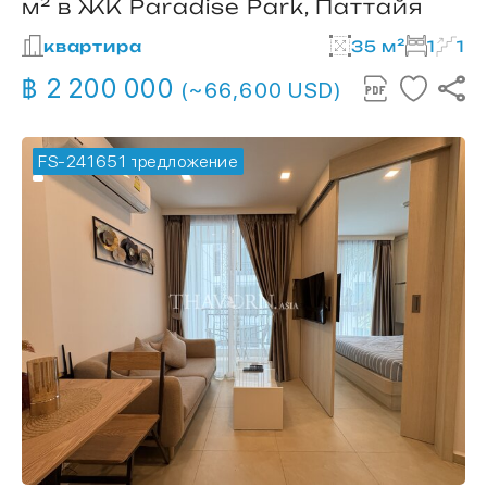
м² в ЖК Paradise Park, Паттайя
квартира
35 м²
1
1
฿ 2 200 000
(~66,600 USD)
FS-241651
🔥 горячее предложение