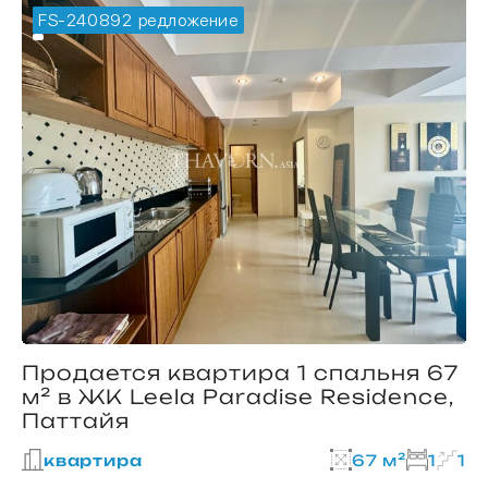
FS-240892
🔥 горячее предложение
Продается квартира 1 спальня 67
м² в ЖК Leela Paradise Residence,
Паттайя
квартира
67 м²
1
1