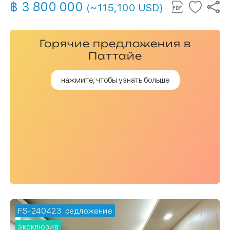
฿ 3 800 000
(~115,100 USD)
Горячие предложения в
Паттайе
нажмите, чтобы узнать больше
FS-240423
🔥 горячее предложение
эксклюзив