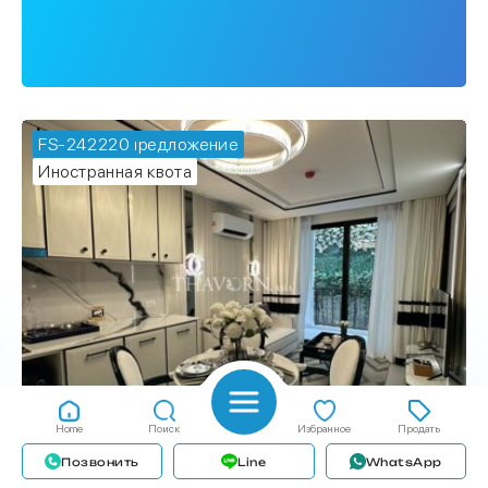
FS-242220
🔥 горячее предложение
Иностранная квота
Home
Поиск
Избранное
Продать
Позвонить
Line
WhatsApp