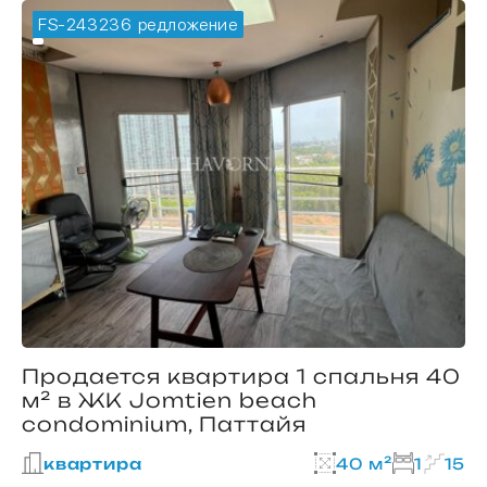
FS-243236
🔥 горячее предложение
Продается квартира 1 спальня 40
м² в ЖК Jomtien beach
condominium, Паттайя
квартира
40 м²
1
15