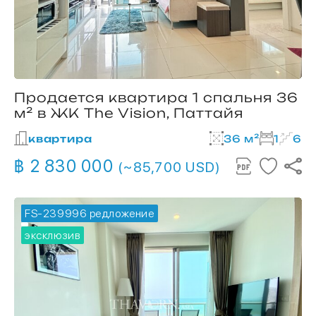
Продается квартира 1 спальня 36
м² в ЖК The Vision, Паттайя
квартира
36 м²
1
6
฿ 2 830 000
(~85,700 USD)
FS-239996
🔥 горячее предложение
эксклюзив