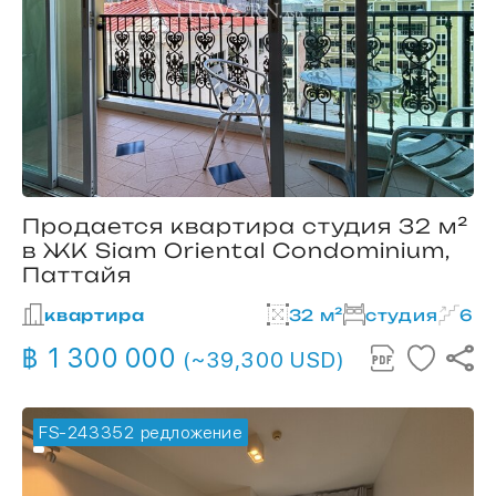
Продается квартира студия 32 м²
в ЖК Siam Oriental Condominium,
Паттайя
квартира
32 м²
студия
6
฿ 1 300 000
(~39,300 USD)
FS-243352
🔥 горячее предложение