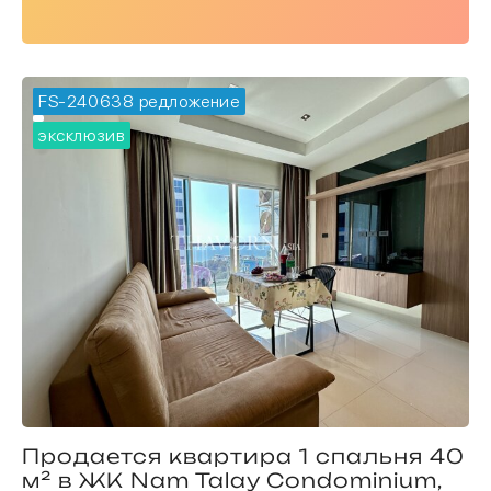
FS-240638
🔥 горячее предложение
эксклюзив
Продается квартира 1 спальня 40
м² в ЖК Nam Talay Condominium,