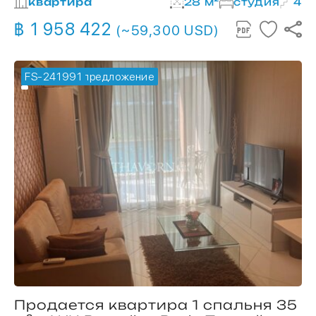
квартира
28 м²
студия
4
฿ 1 958 422
(~59,300 USD)
FS-241991
🔥 горячее предложение
Продается квартира 1 спальня 35