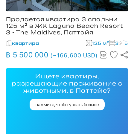
Продается квартира 3 спальни
125 м² в ЖК Laguna Beach Resort
3 - The Maldives, Паттайя
квартира
125 м²
3
5
฿ 5 500 000
(~166,600 USD)
Ищете квартиры,
разрешающие проживание с
животными, в Паттайе?
нажмите, чтобы узнать больше