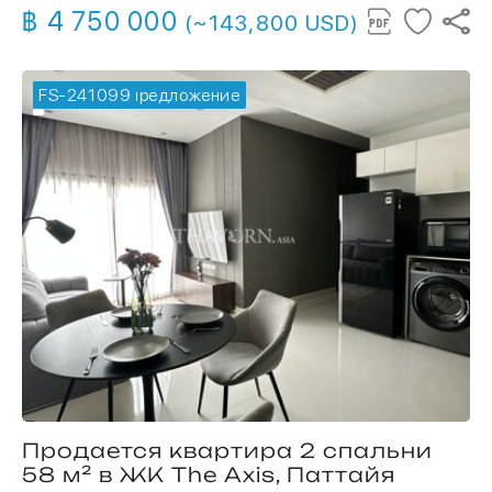
฿ 4 750 000
(~143,800 USD)
FS-241099
🔥 горячее предложение
Продается квартира 2 спальни
58 м² в ЖК The Axis, Паттайя