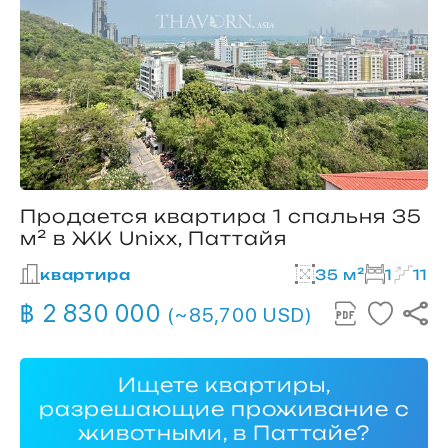
Продается квартира 1 спальня 35
м² в ЖК Unixx, Паттайя
квартира
35 м²
1
11
฿ 2 830 000
(~85,700 USD)
Ищете квартиры,
разрешающие проживание с
животными, в Паттайе?