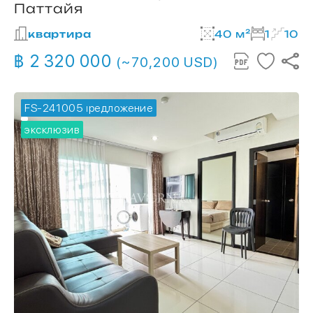
Паттайя
квартира
40 м²
1
10
฿ 2 320 000
(~70,200 USD)
FS-241005
🔥 горячее предложение
эксклюзив