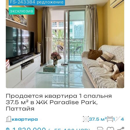
FS-243384
🔥 горячее предложение
эксклюзив
Продается квартира 1 спальня
37.5 м² в ЖК Paradise Park,
Паттайя
квартира
37.5 м²
1
4