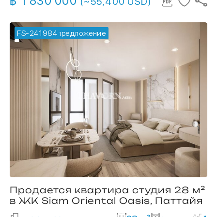
฿ 1 830 000
(~55,400 USD)
FS-241984
🔥 горячее предложение
Продается квартира студия 28 м²
в ЖК Siam Oriental Oasis, Паттайя