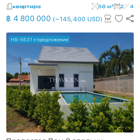
квартира
58 м²
2
4
฿ 4 800 000
(~145,400 USD)
HS-5531
🔥 горячее предложение