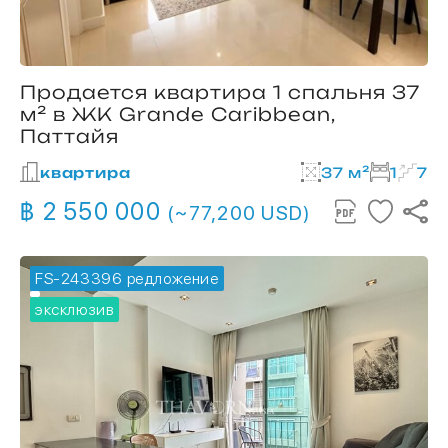
Продается квартира 1 спальня 37
м² в ЖК Grande Caribbean,
Паттайя
квартира
37 м²
1
7
฿ 2 550 000
(~77,200 USD)
FS-243396
🔥 горячее предложение
эксклюзив