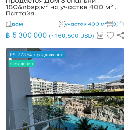
Продается Дом 3 спальни
180&nbsp;м² на участке 400 м² ,
Паттайя
дом
участок 400 м²
3
1
฿ 5 300 000
(~160,500 USD)
FS-77354
🔥 горячее предложение
эксклюзив