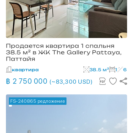
Продается квартира 1 спальня
38.5 м² в ЖК The Gallery Pattaya,
Паттайя
квартира
38.5 м²
1
6
฿ 2 750 000
(~83,300 USD)
FS-240865
🔥 горячее предложение