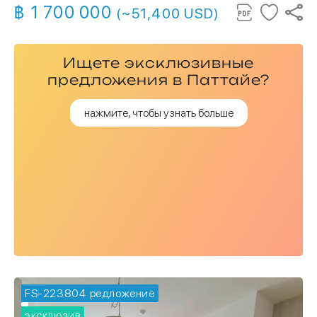
฿ 1 700 000
(~51,400 USD)
Ищете эксклюзивные
предложения в Паттайе?
нажмите, чтобы узнать больше
FS-223804
🔥 горячее предложение
эксклюзив