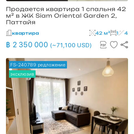
Продается квартира 1 спальня 42
м² в ЖК Siam Oriental Garden 2,
Паттайя
квартира
42 м²
1
4
฿ 2 350 000
(~71,100 USD)
FS-240789
🔥 горячее предложение
эксклюзив