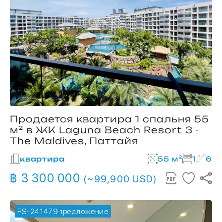
Продается квартира 1 спальня 55
м² в ЖК Laguna Beach Resort 3 -
The Maldives, Паттайя
квартира
55 м²
1
6
฿ 3 300 000
(~99,900 USD)
FS-241479
🔥 горячее предложение