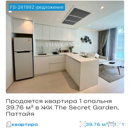
FS-241992
🔥 горячее предложение
Продается квартира 1 спальня
39.76 м² в ЖК The Secret Garden,
Паттайя
квартира
39.76 м²
1
1