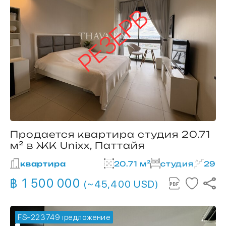
РЕЗЕРВ
Продается квартира студия 20.71
м² в ЖК Unixx, Паттайя
квартира
20.71 м²
студия
29
฿ 1 500 000
(~45,400 USD)
FS-223749
🔥 горячее предложение