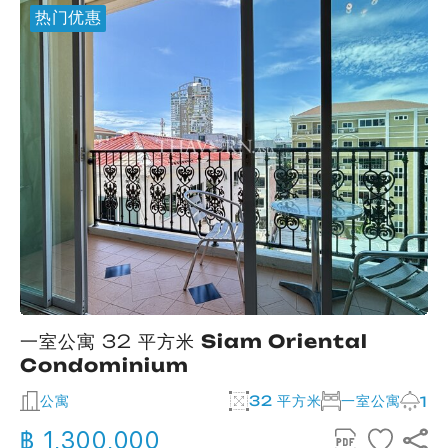
热门优惠
一室公寓 32 平方米
Siam Oriental
Condominium
公寓
32 平方米
一室公寓
2
1
฿ 1,300,000