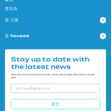
普吉岛
卖 公寓
公寓 在 Pattaya
卖 houses
公寓 在
Houses 在 Pattaya
公寓 在 象岛
Houses 在
公寓 在 普吉岛
Stay up to date with
Houses 在 象岛
the latest news
Houses 在 普吉岛
Subscribe to news and receive timely content and exciting offers before anyone
else!
提交