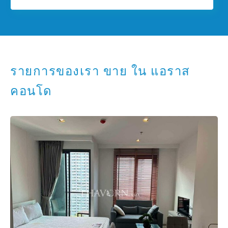
รายการของเรา ขาย ใน แอราส
คอนโด