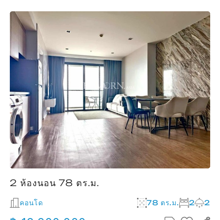
2 ห้องนอน 78 ตร.ม.
คอนโด
78 ตร.ม.
2
2