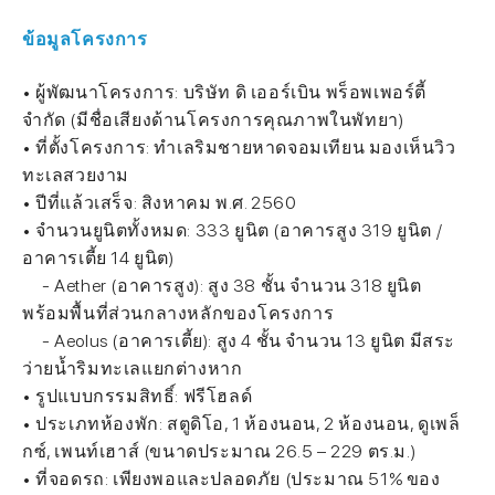
ข้อมูลโครงการ
• ผู้พัฒนาโครงการ: บริษัท ดิ เออร์เบิน พร็อพเพอร์ตี้
จำกัด (มีชื่อเสียงด้านโครงการคุณภาพในพัทยา)
• ที่ตั้งโครงการ: ทำเลริมชายหาดจอมเทียน มองเห็นวิว
ทะเลสวยงาม
• ปีที่แล้วเสร็จ: สิงหาคม พ.ศ. 2560
• จำนวนยูนิตทั้งหมด: 333 ยูนิต (อาคารสูง 319 ยูนิต /
อาคารเตี้ย 14 ยูนิต)
- Aether (อาคารสูง): สูง 38 ชั้น จำนวน 318 ยูนิต
พร้อมพื้นที่ส่วนกลางหลักของโครงการ
- Aeolus (อาคารเตี้ย): สูง 4 ชั้น จำนวน 13 ยูนิต มีสระ
ว่ายน้ำริมทะเลแยกต่างหาก
• รูปแบบกรรมสิทธิ์: ฟรีโฮลด์
• ประเภทห้องพัก: สตูดิโอ, 1 ห้องนอน, 2 ห้องนอน, ดูเพล็
กซ์, เพนท์เฮาส์ (ขนาดประมาณ 26.5 – 229 ตร.ม.)
• ที่จอดรถ: เพียงพอและปลอดภัย (ประมาณ 51% ของ