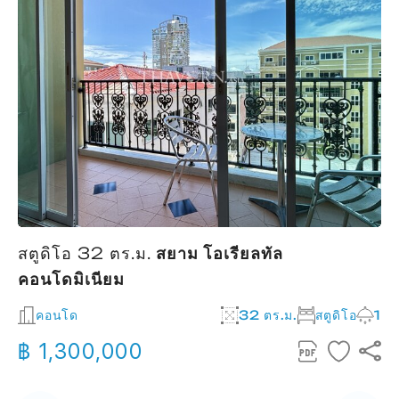
สตูดิโอ 32 ตร.ม.
สยาม โอเรียลทัล
ส
คอนโดมิเนียม
2
คอนโด
32 ตร.ม.
สตูดิโอ
1
฿ 1,300,000