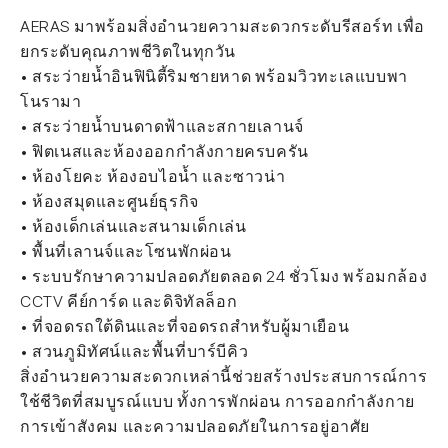
AERAS มาพร้อมสิ่งอำนวยความสะดวกระดับรีสอร์ท เพื่อ
ยกระดับคุณภาพชีวิตในทุกวัน
• สระว่ายน้ำอินฟินิตี้ริมชายหาด พร้อมวิวทะเลแบบพา
โนรามา
• สระว่ายน้ำบนดาดฟ้าและสกายเลานจ์
• ฟิตเนสและห้องออกกำลังกายครบครัน
• ห้องโยคะ ห้องอบไอน้ำ และซาวน่า
• ห้องสมุดและศูนย์ธุรกิจ
• ห้องเด็กเล่นและสนามเด็กเล่น
• พื้นที่เลานจ์และโซนพักผ่อน
• ระบบรักษาความปลอดภัยตลอด 24 ชั่วโมง พร้อมกล้อง
CCTV คีย์การ์ด และดิจิทัลล็อก
• ที่จอดรถใต้ดินและที่จอดรถสำหรับผู้มาเยือน
• สวนภูมิทัศน์และพื้นที่บาร์บีคิว
สิ่งอำนวยความสะดวกเหล่านี้ช่วยสร้างประสบการณ์การ
ใช้ชีวิตที่สมบูรณ์แบบ ทั้งการพักผ่อน การออกกำลังกาย
การเข้าสังคม และความปลอดภัยในการอยู่อาศัย