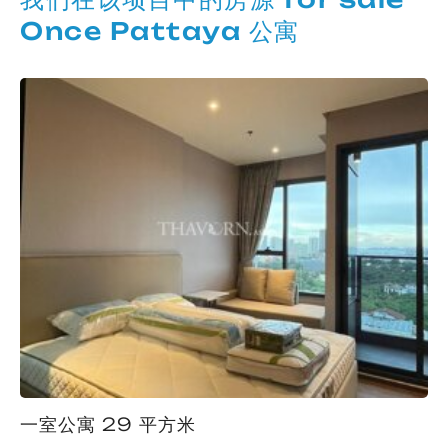
Once Pattaya 公寓
一室公寓 29 平方米