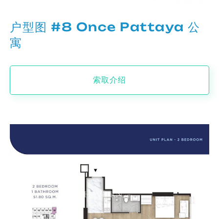
户型图 #8 Once Pattaya 公
寓
索取介绍