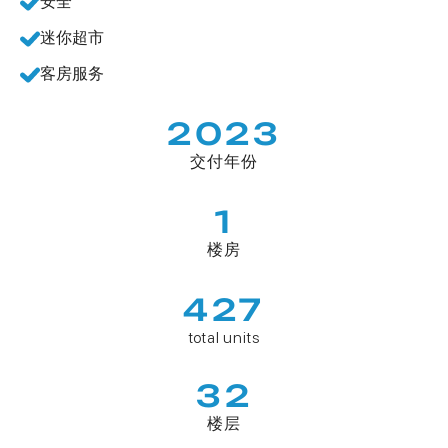
安全
迷你超市
客房服务
2023
交付年份
1
楼房
427
total units
32
楼层