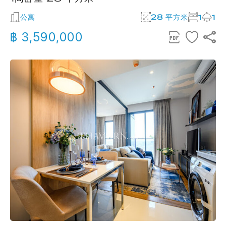
公寓
28 平方米
1
1
฿ 3,590,000