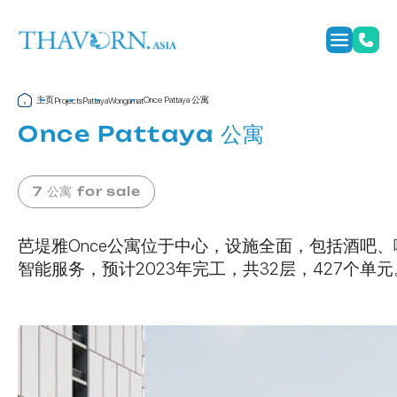
主页
Once Pattaya 公寓
Projects
Pattaya
Wongamat
Once Pattaya 公寓
7 公寓 for sale
芭堤雅Once公寓位于中心，设施全面，包括酒吧
智能服务，预计2023年完工，共32层，427个单元