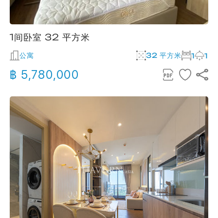
1间卧室 32 平方米
公寓
32 平方米
1
1
฿ 5,780,000