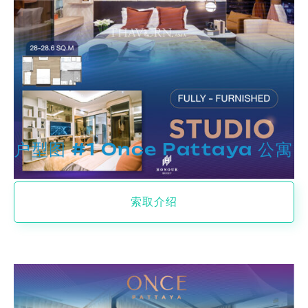
户型图 #1 Once Pattaya 公寓
索取介绍