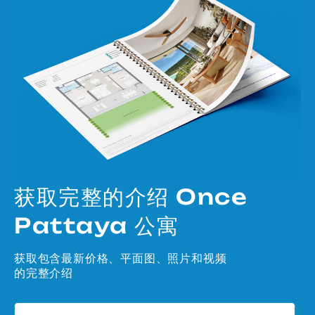
获取完整的介绍 Once
Pattaya 公寓
获取包含最新价格、平面图、照片和视频
的完整介绍