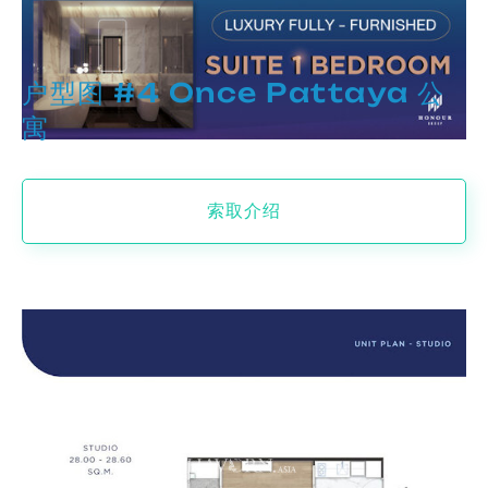
户型图 #4 Once Pattaya 公
寓
索取介绍