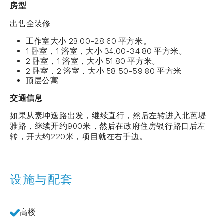
房型
出售全装修
工作室大小 28.00-28.60 平方米。
1 卧室，1 浴室，大小 34.00-34.80 平方米。
2 卧室，1 浴室，大小 51.80 平方米。
2 卧室，2 浴室，大小 58.50-59.80 平方米
顶层公寓
交通信息
如果从素坤逸路出发，继续直行，然后左转进入北芭堤
雅路，继续开约900米，然后在政府住房银行路口后左
转，开大约220米，项目就在右手边。
设施与配套
高楼