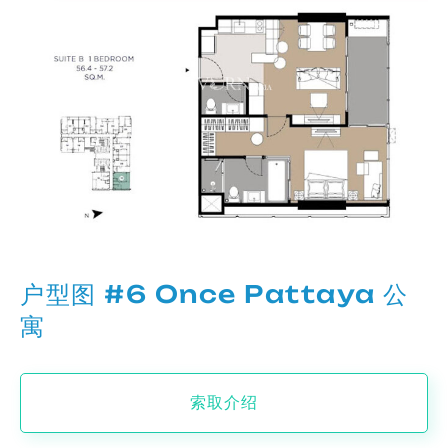
户型图 #6 Once Pattaya 公
寓
索取介绍