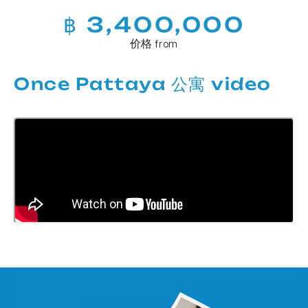
฿ 3,400,000
价格 from
Once Pattaya 公寓 video