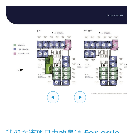
我们在该项目中的房源 for sale