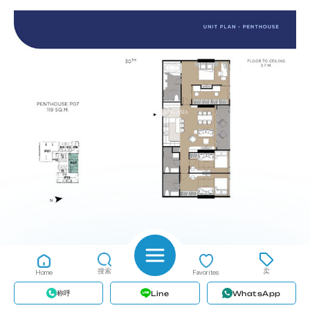
户型图 #11 Once Pattaya 公
搜索
卖
寓
Home
Favorites
称呼
Line
WhatsApp