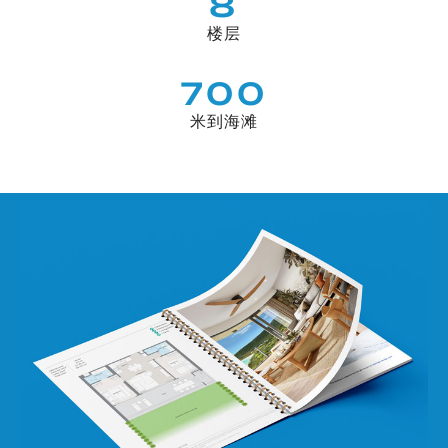
8
楼层
700
米到海滩