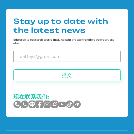
Houses 在 Pattaya
公寓 在 象岛
Houses 在
公寓 在 普吉岛
Stay up to date with
Houses 在 象岛
the latest news
Houses 在 普吉岛
Subscribe to news and receive timely content and exciting offers before anyone
else!
提交
现在联系我们: