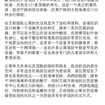
组成，共包含231套宽敞的单元。这是一个真正的避风
港，提供宁静的居住体验，距离宁静的王权海滩仅10分
钟步行路程。
在王权隐私公寓的生活就是为了放松和便利。该项目的
设计就像一个设施齐全的村庄，拥有一系列完善的设
施。您可以在大型公共游泳池中畅游，在按摩浴缸中放
松身心，或者干脆在郁郁葱葱的花园区享受日光浴。对
于热爱运动的住户，这里有一个设备齐全的健身房，甚
至还有一个网球场——这在许多公寓项目中都是罕见的
设施。有孩子的家庭一定会喜欢专门的儿童游乐区和儿
童游泳池。
公寓单元本身以其宽敞的面积而闻名，提供舒适的居住
空间，非常适合长期居住或作为度假屋。该位置结合了
两全其美的优点——王权海滩安静、高档的氛围，拥有
干净的海滩和优质的餐厅，同时又能方便地前往芭堤雅
市中心充满活力的地区。凭借24小时安保、闭路电视监
控、内部便利店和温馨的大堂，王权隐私公寓在芭堤雅
最受欢迎的社区之一为您提供安全舒适的生活方式。