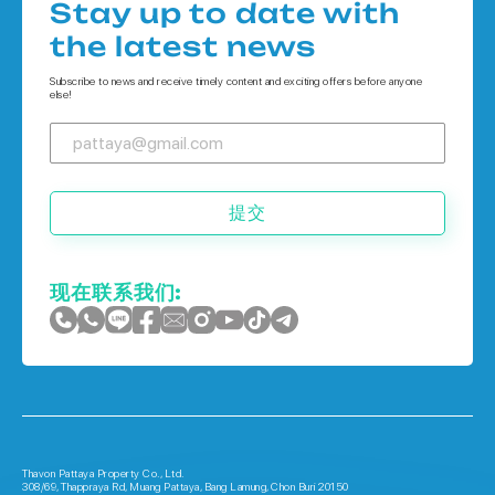
公寓 在 普吉岛
Stay up to date with
Houses 在 象岛
the latest news
Houses 在 普吉岛
Subscribe to news and receive timely content and exciting offers before anyone
else!
提交
现在联系我们:
Thavon Pattaya Property Co., Ltd.
308/69, Thappraya Rd, Muang Pattaya, Bang Lamung, Chon Buri 20150