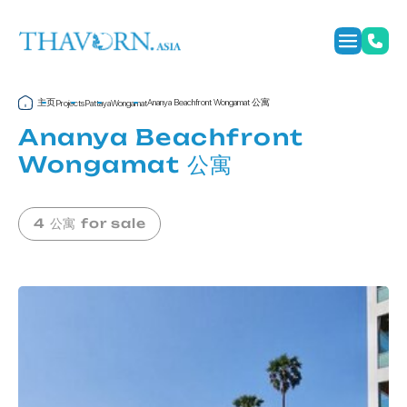
主页
Ananya Beachfront Wongamat 公寓
Projects
Pattaya
Wongamat
Ananya Beachfront
Wongamat 公寓
4 公寓 for sale