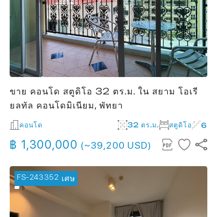
ขาย คอนโด สตูดิโอ 32 ตร.ม. ใน สยาม โอเรี
ยลทัล คอนโดมิเนียม, พัทยา
คอนโด
32 ตร.ม.
สตูดิโอ
6
฿ 1,300,000
(~39,200 USD)
FS-243352
🔥 ข้อเสนอพิเศษ