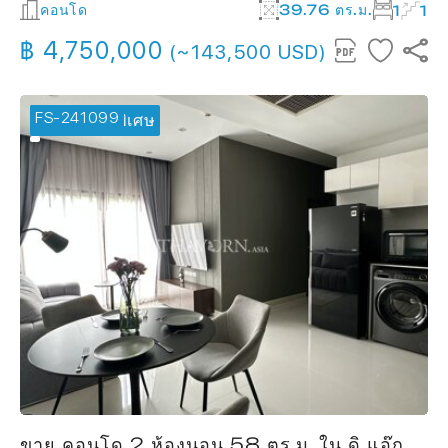
คอนโด
39.76 ตร.ม.
1
1
฿ 4,750,000
(~143,500 USD)
FS-241099
🔥 ข้อเสนอพิเศษ
ขาย คอนโด 2 ห้องนอน 58 ตร.ม. ใน ดิ แอ๊ก