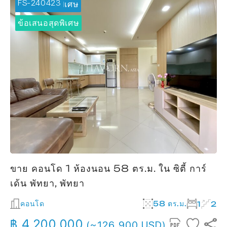
FS-240423
🔥 ข้อเสนอพิเศษ
ข้อเสนอสุดพิเศษ
ขาย คอนโด 1 ห้องนอน 58 ตร.ม. ใน ซิตี้ การ์
เด้น พัทยา, พัทยา
คอนโด
58 ตร.ม.
1
2
฿ 4,200,000
(~126,900 USD)