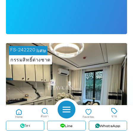
FS-242220
🔥 ข้อเสนอพิเศษ
กรรมสิทธิ์ต่างชาต
ค้นหา
ขาย
Home
Favorites
โทร
Line
WhatsApp