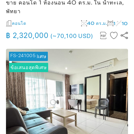
ขาย คอนโด 1 ห้องนอน 40 ตร.ม. ใน น้ำทะเล,
พัทยา
คอนโด
40 ตร.ม.
1
10
฿ 2,320,000
(~70,100 USD)
FS-241005
🔥 ข้อเสนอพิเศษ
ข้อเสนอสุดพิเศษ