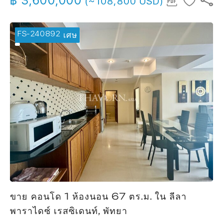
฿ 3,600,000
(~108,800 USD)
FS-240892
🔥 ข้อเสนอพิเศษ
ขาย คอนโด 1 ห้องนอน 67 ตร.ม. ใน ลีลา
พาราไดซ์ เรสซิเดนท์, พัทยา