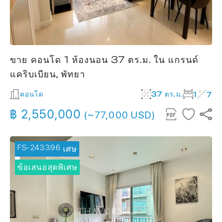
ขาย คอนโด 1 ห้องนอน 37 ตร.ม. ใน แกรนด์
แคริบเบียน, พัทยา
คอนโด
37 ตร.ม.
1
7
฿ 2,550,000
(~77,000 USD)
FS-243396
🔥 ข้อเสนอพิเศษ
ข้อเสนอสุดพิเศษ