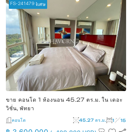
FS-241479
🔥 ข้อเสนอพิเศษ
ขาย คอนโด 1 ห้องนอน 45.27 ตร.ม. ใน เดอะ
วิชั่น, พัทยา
คอนโด
45.27 ตร.ม.
1
15