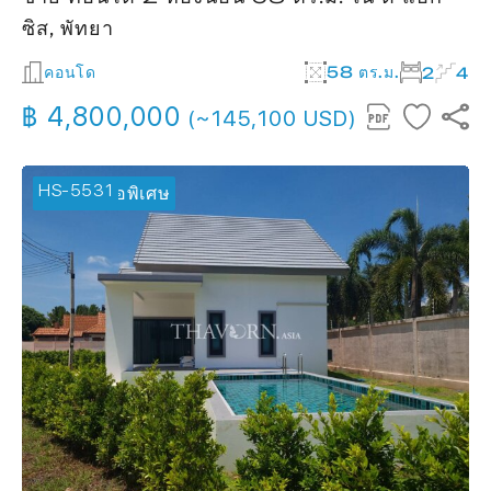
ซิส, พัทยา
คอนโด
58 ตร.ม.
2
4
฿ 4,800,000
(~145,100 USD)
HS-5531
🔥 ข้อเสนอพิเศษ