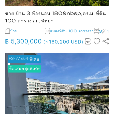
ขาย บ้าน 3 ห้องนอน 180&nbsp;ตร.ม. ที่ดิน
100 ตารางวา , พัทยา
บ้าน
แปลงที่ดิน 100 ตารางวา
3
1
฿ 5,300,000
(~160,200 USD)
FS-77354
🔥 ข้อเสนอพิเศษ
ข้อเสนอสุดพิเศษ