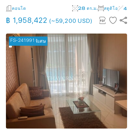
คอนโด
28 ตร.ม.
สตูดิโอ
4
฿ 1,958,422
(~59,200 USD)
FS-241991
🔥 ข้อเสนอพิเศษ