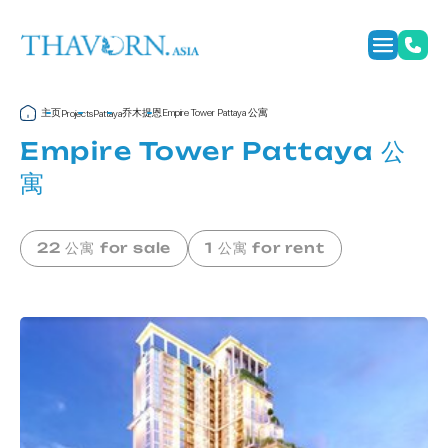
主页
乔木提恩
Empire Tower Pattaya 公寓
Projects
Pattaya
Empire Tower Pattaya 公
寓
22 公寓 for sale
1 公寓 for rent