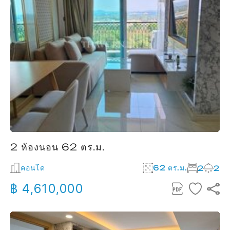
2 ห้องนอน 62 ตร.ม.
คอนโด
62 ตร.ม.
2
2
฿ 4,610,000