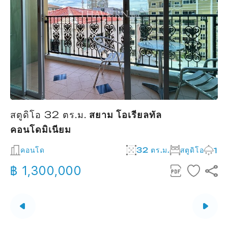
สตูดิโอ 32 ตร.ม.
สยาม โอเรียลทัล
ส
คอนโดมิเนียม
2
คอนโด
32 ตร.ม.
สตูดิโอ
1
฿ 1,300,000