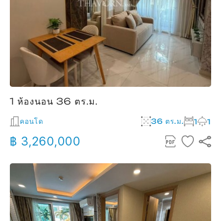
1 ห้องนอน 36 ตร.ม.
คอนโด
36 ตร.ม.
1
1
฿ 3,260,000