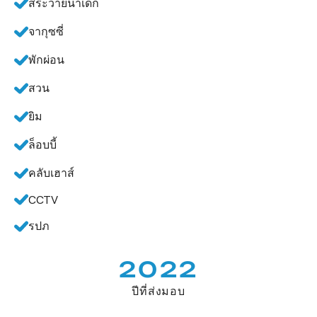
สระว่ายน้ำเด็ก
จากุซซี่
พักผ่อน
สวน
ยิม
ล็อบบี้
คลับเฮาส์
CCTV
รปภ
2022
ปีที่ส่งมอบ