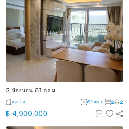
2 ห้องนอน 61 ตร.ม.
คอนโด
61 ตร.ม.
2
2
฿ 4,900,000