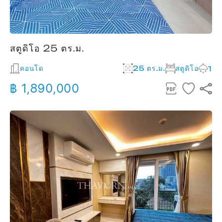
สตูดิโอ 25 ตร.ม.
คอนโด
25 ตร.ม.
สตูดิโอ
1
฿ 1,890,000