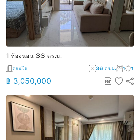
1 ห้องนอน 36 ตร.ม.
คอนโด
36 ตร.ม.
1
1
฿ 3,050,000