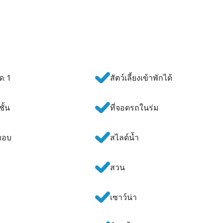
: 1
สัตว์เลี้ยงเข้าพักได้
ั้น
ที่จอดรถในร่ม
ขอบ
สไลด์น้ำ
สวน
เซาว์น่า