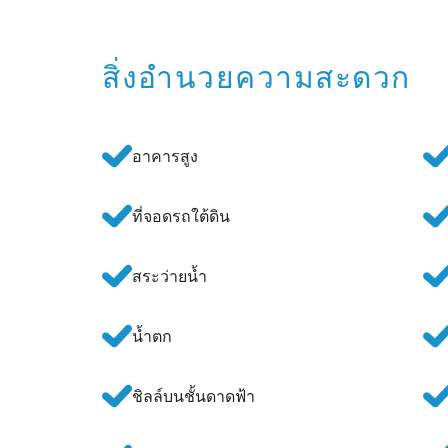
สิ่งอำนวยความสะดวก
อาคารสูง
ที่จอดรถใต้ดิน
สระว่ายน้ำ
น้ำตก
ชิลล์บนชั้นดาดฟ้า