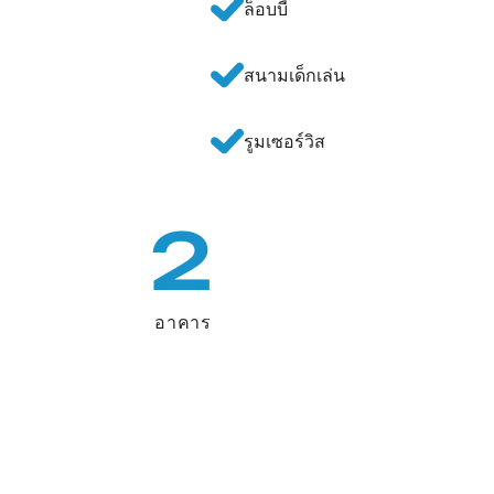
ล็อบบี้
สนามเด็กเล่น
รูมเซอร์วิส
2
อาคาร