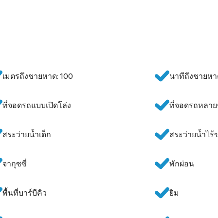
เมตรถึงชายหาด: 100
นาทีถึงชายหาด
ที่จอดรถแบบเปิดโล่ง
ที่จอดรถหลายช
สระว่ายน้ำเด็ก
สระว่ายน้ำไร้
จากุซซี่
พักผ่อน
พื้นที่บาร์บีคิว
ยิม