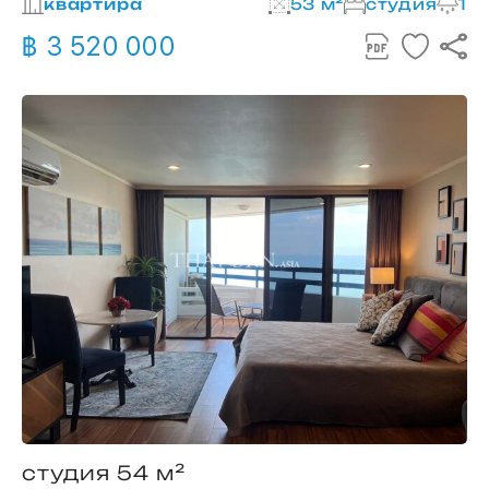
квартира
53 м²
студия
1
฿ 3 520 000
студия 54 м²