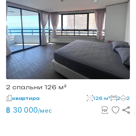
2 спальни 126 м²
квартира
126 м²
2
2
฿ 30 000
/мес