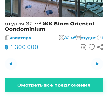
студия 32 м²
ЖК Siam Oriental
Condominium
2
квартира
32 м²
студия
1
฿ 1 300 000
Смотреть все предложения