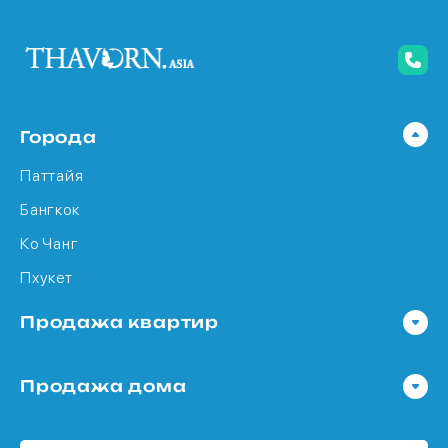
Города
Паттайя
Бангкок
Ко Чанг
Пхукет
Продажа квартир
Квартира в Паттайя
Продажа дома
Квартира в Бангкок
Дома в Паттайя
Квартира в Ко Чанг