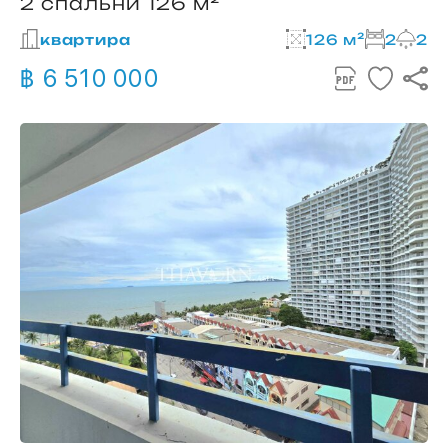
2 спальни 126 м²
квартира
126 м²
2
2
฿ 6 510 000