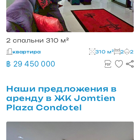
2 спальни 310 м²
квартира
310 м²
2
2
฿ 29 450 000
Наши предложения в
аренду в ЖК Jomtien
Plaza Condotel