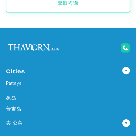
获取咨询
Cities
Pattaya
象岛
普吉岛
卖 公寓
公寓 在 Pattaya