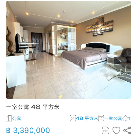
一室公寓 48 平方米
公寓
48 平方米
一室公寓
1
฿ 3,390,000