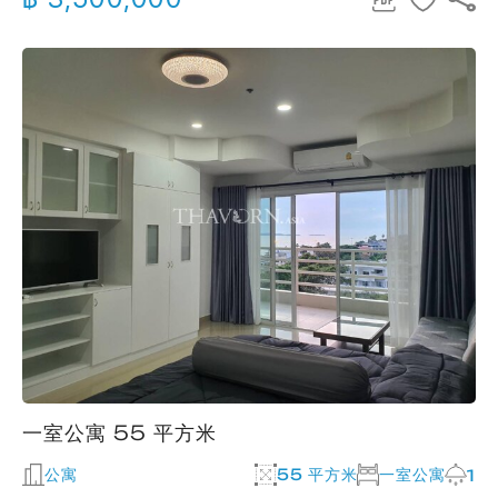
一室公寓 55 平方米
公寓
55 平方米
一室公寓
1