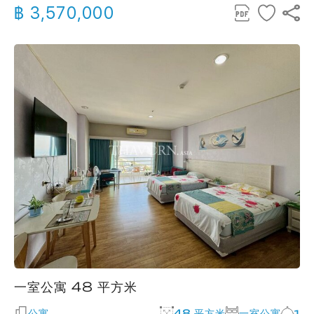
฿ 3,570,000
一室公寓 48 平方米
公寓
48 平方米
一室公寓
1