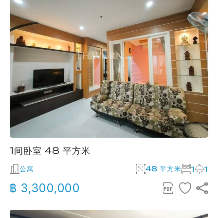
1间卧室 48 平方米
公寓
48 平方米
1
1
฿ 3,300,000