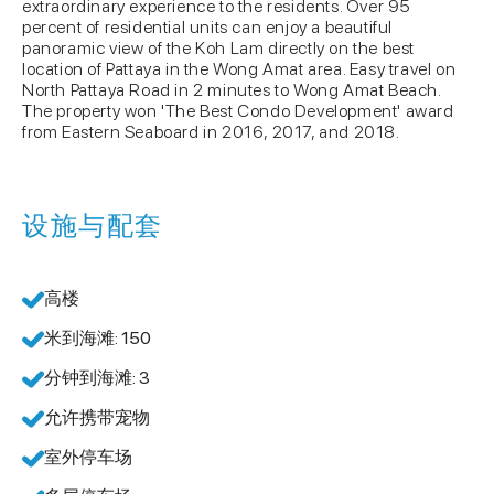
extraordinary experience to the residents. Over 95
percent of residential units can enjoy a beautiful
panoramic view of the Koh Lam directly on the best
location of Pattaya in the Wong Amat area. Easy travel on
North Pattaya Road in 2 minutes to Wong Amat Beach.
The property won 'The Best Condo Development' award
from Eastern Seaboard in 2016, 2017, and 2018.
设施与配套
高楼
米到海滩: 150
分钟到海滩: 3
允许携带宠物
室外停车场