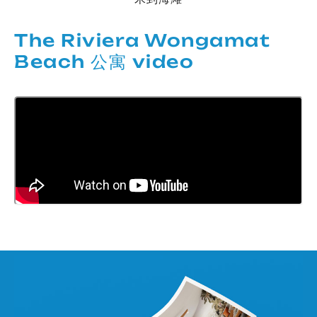
The Riviera Wongamat
Beach 公寓 video