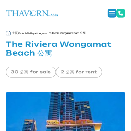
主页
The Riviera Wongamat Beach 公寓
Projects
Pattaya
Wongamat
The Riviera Wongamat
Beach 公寓
30 公寓 for sale
2 公寓 for rent