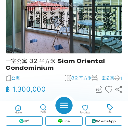
一室公寓 32 平方米
Siam Oriental
Condominium
公寓
32 平方米
一室公寓
2
1
฿ 1,300,000
搜索
卖
Home
Favorites
称呼
Line
WhatsApp