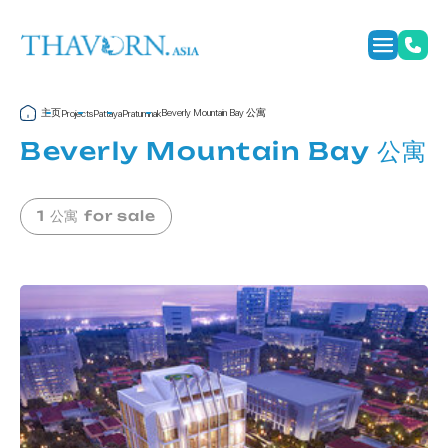
主页
Beverly Mountain Bay 公寓
Projects
Pattaya
Pratumnak
Beverly Mountain Bay 公寓
1 公寓 for sale