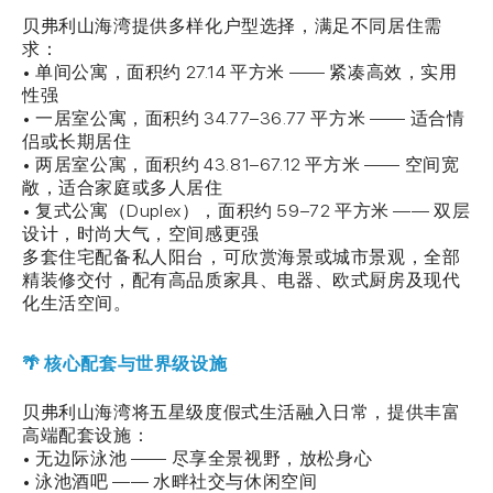
贝弗利山海湾提供多样化户型选择，满足不同居住需
求：
• 单间公寓，面积约 27.14 平方米 —— 紧凑高效，实用
性强
• 一居室公寓，面积约 34.77–36.77 平方米 —— 适合情
侣或长期居住
• 两居室公寓，面积约 43.81–67.12 平方米 —— 空间宽
敞，适合家庭或多人居住
• 复式公寓（Duplex），面积约 59–72 平方米 —— 双层
设计，时尚大气，空间感更强
多套住宅配备私人阳台，可欣赏海景或城市景观，全部
精装修交付，配有高品质家具、电器、欧式厨房及现代
化生活空间。
🌴 核心配套与世界级设施
贝弗利山海湾将五星级度假式生活融入日常，提供丰富
高端配套设施：
• 无边际泳池 —— 尽享全景视野，放松身心
• 泳池酒吧 —— 水畔社交与休闲空间