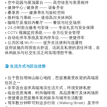
• 空中花园与屋顶露台 —— 高空绿意与美景相伴
• 健身中心 / 健身房 —— 设备齐全
• 桑拿房 —— 健康养生与放松空间
• 推杆练习果岭 —— 迷你高尔夫休闲区
• 咖啡厅及项目内餐厅 —— 餐饮与社交场所
• 24 小时前台服务与安保 —— 专业礼宾与安全保障
• CCTV 视频监控系统 —— 全方位安全管理
• 自动化停车系统及室内停车位 —— 便捷停车
• 公共区域 Wi-Fi —— 提升生活便利与连通性
这些设施共同营造出舒适、活跃且私密的居住环境，在
休闲娱乐与社交生活之间实现理想平衡。
🏖️ 生活方式与区位优势
• 位于普拉塔纳山核心地段，芭提雅最受欢迎的高端居
住区之一
• 非常适合追求高端海滨生活方式，环境安静私密
• 临近优质海滩、时尚咖啡馆、高品质餐厅及休闲场所
• 便捷通达芭提雅丰富的娱乐与城市生活配套
• 驾车数分钟即可到达步行街（Walking Street）及市中