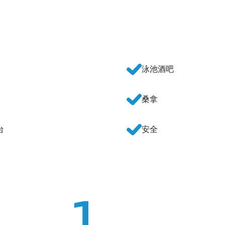
泳池酒吧
桑拿
台
安全
1