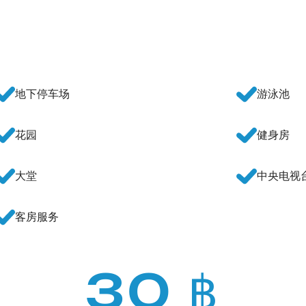
地下停车场
游泳池
花园
健身房
大堂
中央电视
客房服务
30 ฿