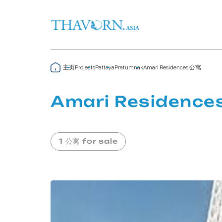
主页
Amari Residences 公寓
Projects
Pattaya
Pratumnak
Amari Residence
1 公寓 for sale