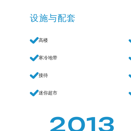
设施与配套
高楼
寒冷地带
接待
迷你超市
2013