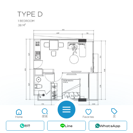
户型图 #7 Aurora
搜索
卖
Home
Favorites
Pratumnak 公寓
称呼
Line
WhatsApp