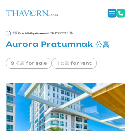
主页
Aurora Pratumnak 公寓
Projects
Pattaya
Pratumnak
Aurora Pratumnak 公寓
9 公寓 for sale
1 公寓 for rent