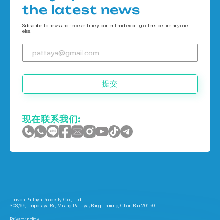
Houses 在 象岛
the latest news
Houses 在 普吉岛
Subscribe to news and receive timely content and exciting offers before anyone
else!
提交
现在联系我们:
Thavon Pattaya Property Co., Ltd.
308/69, Thappraya Rd, Muang Pattaya, Bang Lamung, Chon Buri 20150
Privacy policy