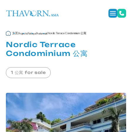
主页
Nordic Terrace Condominium 公寓
Projects
Pattaya
Pratumnak
Nordic Terrace
Condominium 公寓
1 公寓 for sale