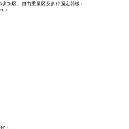
心肺训练区、自由重量区及多种固定器械）
en）
房
）
区
en）