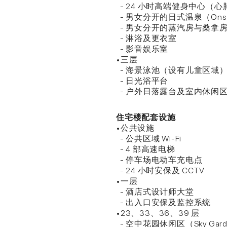
- 24 小时高端健身中心（
- 男女分开的日式温泉（Ons
- 男女分开的蒸汽房与桑拿
- 淋浴及更衣室
- 影音娱乐室
•三层
- 海景泳池（设有儿童区域
- 日光浴平台
- 户外日落露台及室内休闲
住宅楼配套设施
•公共设施
- 公共区域 Wi-Fi
- 4 部高速电梯
- 停车场电动车充电点
- 24 小时安保及 CCTV
•一层
- 酒店式设计师大堂
- 出入口安保及监控系统
•23、33、36、39 层
- 空中花园休闲区（Sky Gard