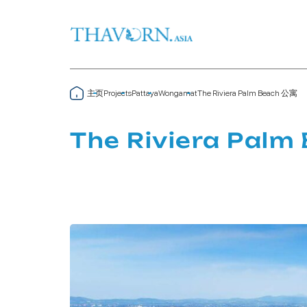
主页
The Riviera Palm Beach 公寓
Projects
Pattaya
Wongamat
The Riviera Palm