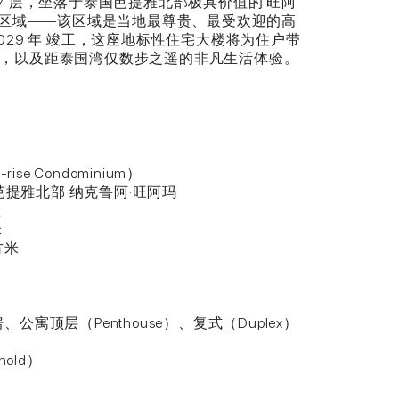
7 层，坐落于泰国芭提雅北部极具价值的 旺阿
ach） 区域——该区域是当地最尊贵、最受欢迎的高
029 年 竣工，这座地标性住宅大楼将为住户带
，以及距泰国湾仅数步之遥的非凡生活体验。
se Condominium）
 芭提雅北部 纳克鲁阿·旺阿玛
哇
米
方米
房、公寓顶层（Penthouse）、复式（Duplex）
old）