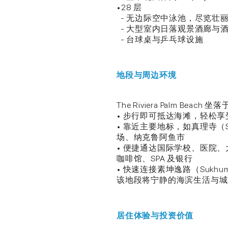
•28 层
- 无边际空中泳池，尽览壮
- 大型室内日落观景酒廊与
- 台球桌与乒乓球设施
地段与周边环境
The Riviera Palm Be
• 步行即可抵达海滩，轻松
• 靠近主要地标，如真理寺（Sanctu
场、纳克鲁阿鱼市
• 便捷通达国际学校、医院、大型超
咖啡馆、SPA 及银行
• 快速连接素坤逸路（Sukhum
该地段将宁静的海滨生活与城
居住体验与投资价值