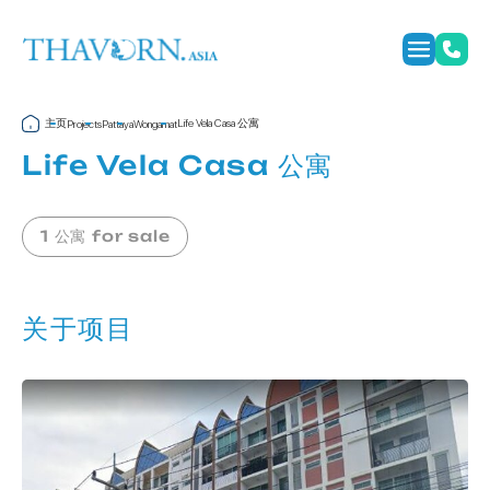
主页
Life Vela Casa 公寓
Projects
Pattaya
Wongamat
Life Vela Casa 公寓
1 公寓 for sale
关于项目