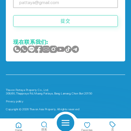
提交
现在联系我们:
Thavon Pattaya Property Co., Ltd.
308/69, Thappraya Rd, Muang Pattaya, Bang Lamung, Chon Buri 20150
Privacy policy
Copyright © 2026 Thavon Asia Property. All rights reserved
搜索
卖
Home
Favorites