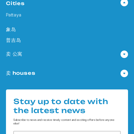
Cities
Pattaya
象岛
普吉岛
卖 公寓
公寓 在 Pattaya
卖 houses
公寓 在
Houses 在 Pattaya
公寓 在 象岛
Houses 在
公寓 在 普吉岛
Stay up to date with
Houses 在 象岛
the latest news
Houses 在 普吉岛
Subscribe to news and receive timely content and exciting offers before anyone
else!