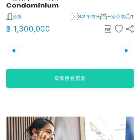
Condominium
公寓
32 平方米
一室公寓
2
1
฿ 1,300,000
查看所有房源