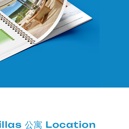
llas 公寓 Location