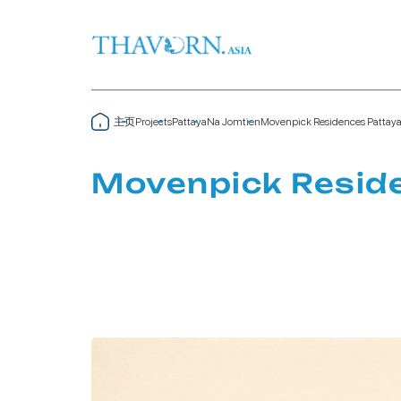
主页
Movenpick Residences Pattaya
Projects
Pattaya
Na Jomtien
Movenpick Reside