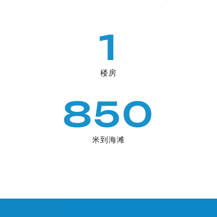
1
楼房
850
米到海滩