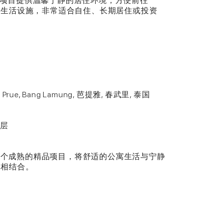
项目提供温馨宁静的居住环境，方便前往
提雅各类生活设施，非常适合自住、长期居住或投资
ng Prue, Bang Lamung, 芭提雅, 春武里, 泰国
 层
ence 1 是一个成熟的精品项目，将舒适的公寓生活与宁静
位置相结合。