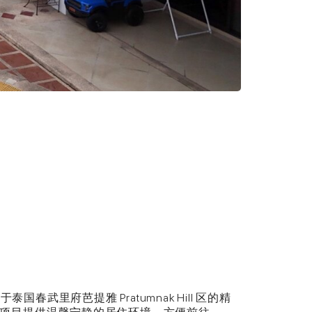
 1 是位于泰国春武里府芭提雅 Pratumnak Hill 区的精