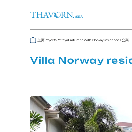
主页
Villa Norway residence 1 公寓
Projects
Pattaya
Pratumnak
Villa Norway res