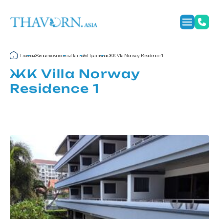
Главная
Жилые комплексы
Паттайя
Пратамнак
ЖК Villa Norway Residence 1
ЖК Villa Norway
Residence 1