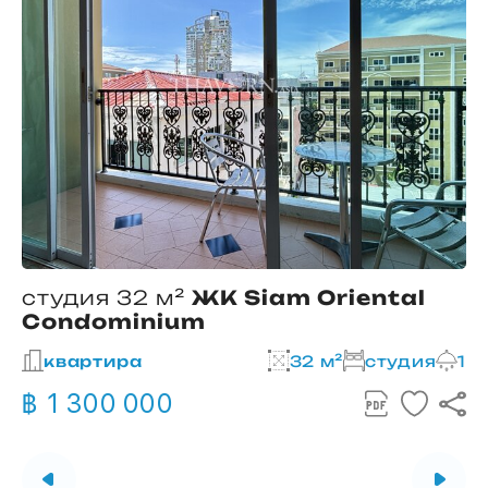
студия 32 м²
ЖК Siam Oriental
Condominium
2
квартира
32 м²
студия
1
฿ 1 300 000