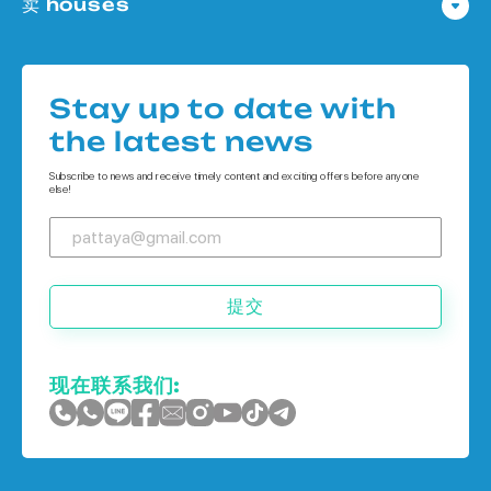
卖 houses
公寓 在
Houses 在 Pattaya
公寓 在 象岛
Houses 在
公寓 在 普吉岛
Stay up to date with
Houses 在 象岛
the latest news
Houses 在 普吉岛
Subscribe to news and receive timely content and exciting offers before anyone
else!
提交
现在联系我们: