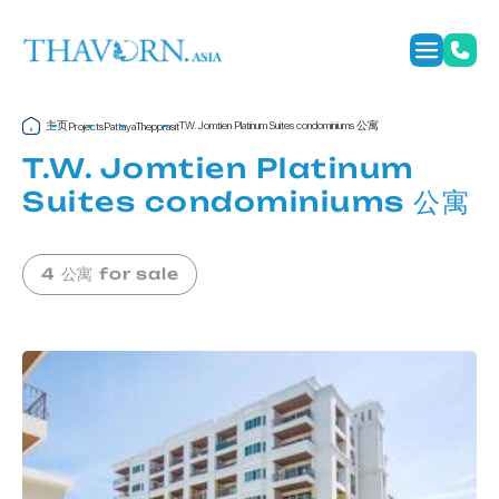
主页
T.W. Jomtien Platinum Suites condominiums 公寓
Projects
Pattaya
Thepprasit
T.W. Jomtien Platinum
Suites condominiums 公寓
4 公寓 for sale