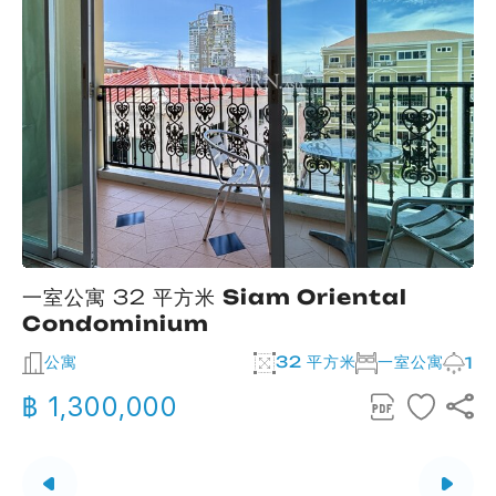
一室公寓 32 平方米
Siam Oriental
Condominium
公寓
32 平方米
一室公寓
2
1
฿ 1,300,000