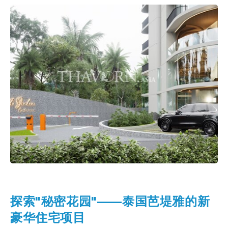
探索
"秘密花园"
——泰国芭堤雅的新
豪华住宅项目