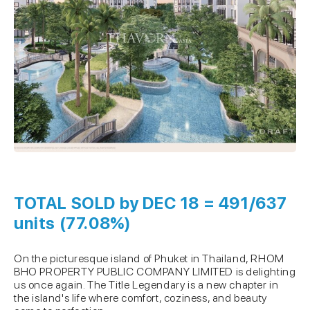
TOTAL SOLD by DEC 18 = 491/637
units (77.08%)
On the picturesque island of Phuket in Thailand, RHOM
BHO PROPERTY PUBLIC COMPANY LIMITED is delighting
us once again. The Title Legendary is a new chapter in
the island's life where comfort, coziness, and beauty