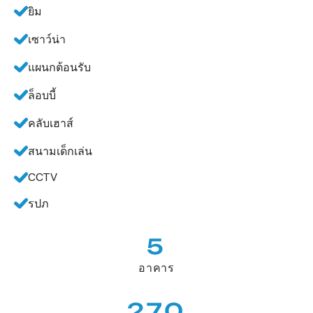
ยิม
เซาว์น่า
แผนกต้อนรับ
ล็อบบี้
คลับเฮาส์
สนามเด็กเล่น
CCTV
รปภ
5
อาคาร
270