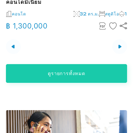
คอนโดมิเนียม
2
คอนโด
32 ตร.ม.
สตูดิโอ
1
฿ 1,300,000
ดูรายการทั้งหมด