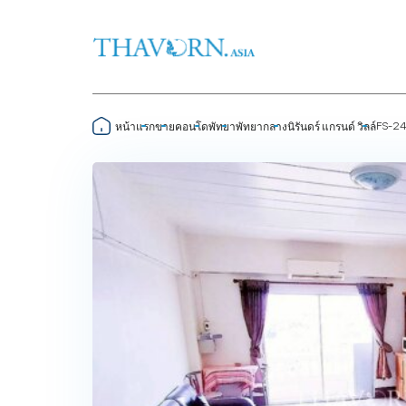
FS-24
หน้าแรก
ขาย
คอนโด
พัทยา
พัทยากลาง
นิรันดร์ แกรนด์ วิลล์