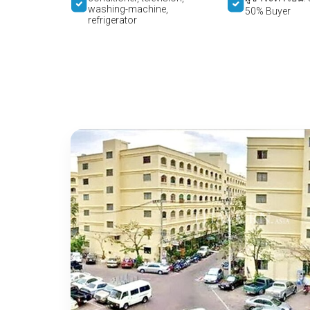
washing-machine,
50% Buyer
refrigerator