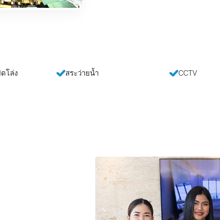
ิดโล่ง
สระว่ายน้ำ
CCTV