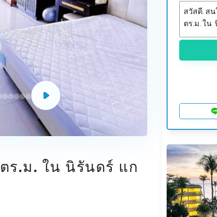
ร.ม. ใน นิรันดร์ แก