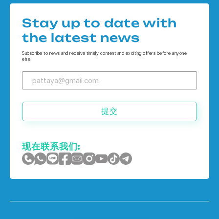
Houses 在
公寓 在 普吉岛
Stay up to date with
Houses 在 象岛
the latest news
Houses 在 普吉岛
Subscribe to news and receive timely content and exciting offers before anyone
else!
提交
现在联系我们: