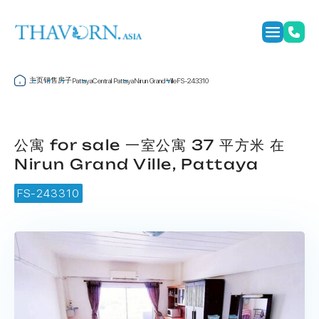
主页
销售
房子
Pattaya
Central Pattaya
Nirun Grand Ville
FS-243310
公寓 for sale 一室公寓 37 平方米 在
Nirun Grand Ville, Pattaya
FS-243310