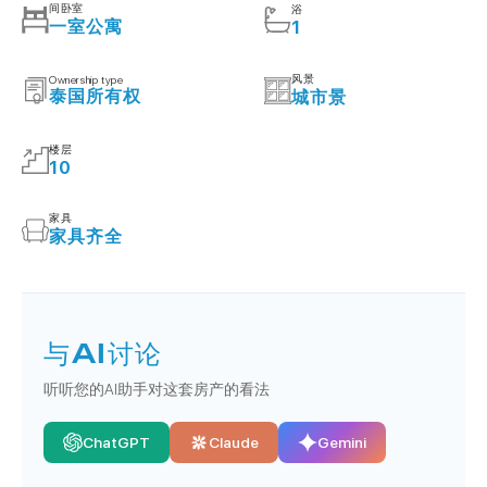
间卧室
浴
一室公寓
1
风景
Ownership type
泰国所有权
城市景
楼层
10
家具
家具齐全
与AI讨论
听听您的AI助手对这套房产的看法
ChatGPT
Claude
Gemini