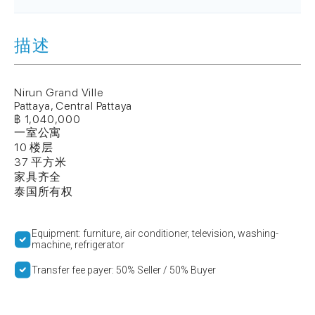
描述
Nirun Grand Ville
Pattaya, Central Pattaya
฿ 1,040,000
一室公寓
10 楼层
37 平方米
家具齐全
泰国所有权
Equipment: furniture, air conditioner, television, washing-
machine, refrigerator
Transfer fee payer: 50% Seller / 50% Buyer