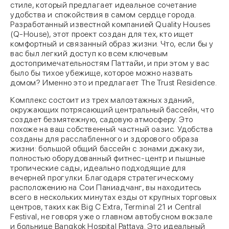
стиле, который предлагает идеальное сочетание
удобства и спокойствия в самом сердце города.
Разработанный известной компанией Quality Houses
(Q-House), этот проект создан для тех, кто ищет
комфортный и связанный образ жизни. Что, если бы у
вас был легкий доступ ко всем ключевым
достопримечательностям Паттайи, и при этом у вас
было бы тихое убежище, которое можно назвать
домом? Именно это и предлагает The Trust Residence.
Комплекс состоит из трех малоэтажных зданий,
окружающих потрясающий центральный бассейн, что
создает безмятежную, садовую атмосферу. Это
похоже на ваш собственный частный оазис. Удобства
созданы для расслабленного и здорового образа
жизни: большой общий бассейн с зонами джакузи,
полностью оборудованный фитнес-центр и пышные
тропические сады, идеально подходящие для
вечерней прогулки. Благодаря стратегическому
расположению на Сои Паниадчанг, вы находитесь
всего в нескольких минутах езды от крупных торговых
центров, таких как Big C Extra, Terminal 21 и Central
Festival, не говоря уже о главном автобусном вокзале
и больнице Bangkok Hospital Pattaya. Это идеальный