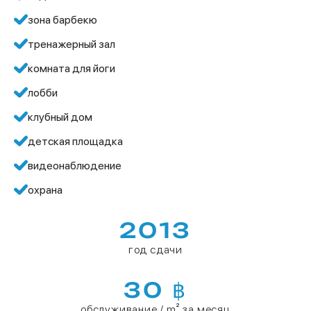
зона барбекю
тренажерный зал
комната для йоги
лобби
клубный дом
детская площадка
видеонаблюдение
охрана
2013
год сдачи
30 ฿
обслуживание / m² за месяц