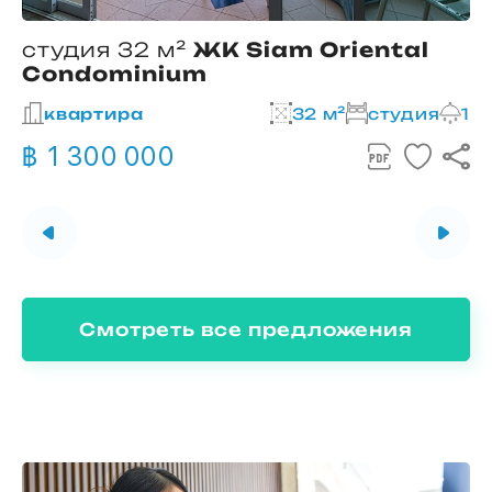
студия 32 м²
ЖК Siam Oriental
Condominium
2
квартира
32 м²
студия
1
฿ 1 300 000
Смотреть все предложения