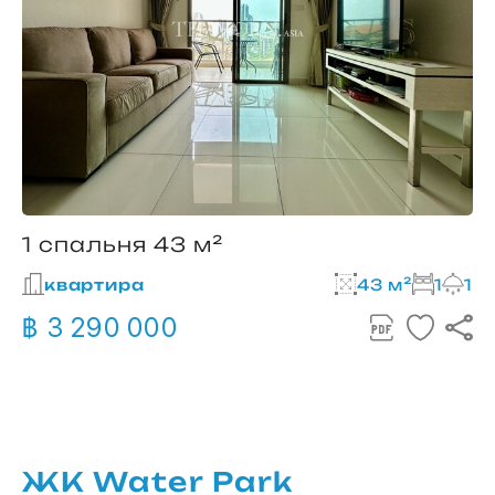
1 спальня 43 м²
квартира
43 м²
1
1
฿ 3 290 000
ЖК Water Park