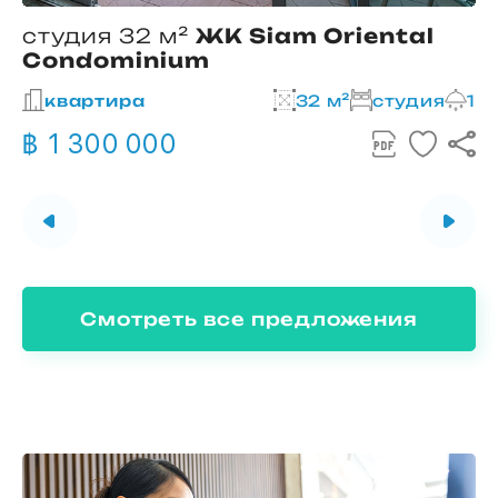
студия 32 м²
ЖК Siam Oriental
Condominium
2
квартира
32 м²
студия
1
฿ 1 300 000
Смотреть все предложения