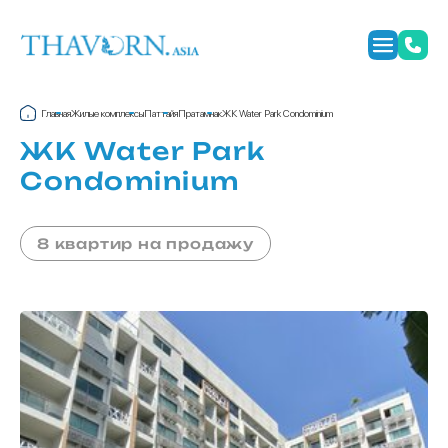
Главная
Жилые комплексы
Паттайя
Пратамнак
ЖК Water Park Condominium
ЖК Water Park
Condominium
8 квартир на продажу