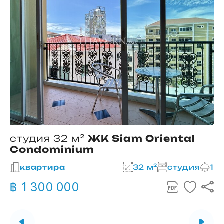
студия 32 м²
ЖК Siam Oriental
Condominium
2
квартира
32 м²
студия
1
฿ 1 300 000