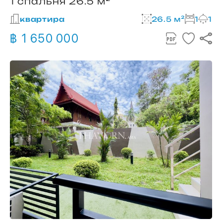
1 спальня 26.5 м²
квартира
26.5 м²
1
1
฿ 1 650 000