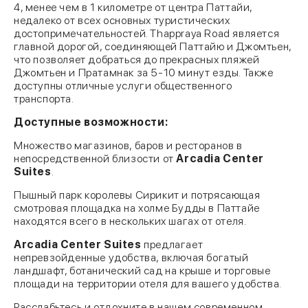
4, менее чем в 1 километре от центра Паттайи,
недалеко от всех основных туристических
достопримечательностей. Thappraya Road является
главной дорогой, соединяющей Паттайю и Джомтьен,
что позволяет добраться до прекрасных пляжей
Джомтьен и Пратамнак за 5-10 минут езды. Также
доступны отличные услуги общественного
транспорта.
Доступные возможности:
Множество магазинов, баров и ресторанов в
непосредственной близости от
Arcadia Center
Suites
.
Пышный парк королевы Сирикит и потрясающая
смотровая площадка на холме Будды в Паттайе
находятся всего в нескольких шагах от отеля.
Arcadia Center Suites
предлагает
непревзойденные удобства, включая богатый
ландшафт, ботанический сад на крыше и торговые
площади на территории отеля для вашего удобства.
Расслабьтесь и отдохните в нашем современном