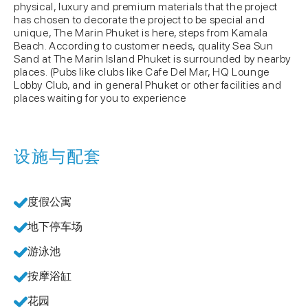
physical, luxury and premium materials that the project
has chosen to decorate the project to be special and
unique, The Marin Phuket is here, steps from Kamala
Beach. According to customer needs, quality Sea Sun
Sand at The Marin Island Phuket is surrounded by nearby
places. (Pubs like clubs like Cafe Del Mar, HQ Lounge
Lobby Club, and in general Phuket or other facilities and
places waiting for you to experience
设施与配套
度假公寓
地下停车场
游泳池
按摩浴缸
花园