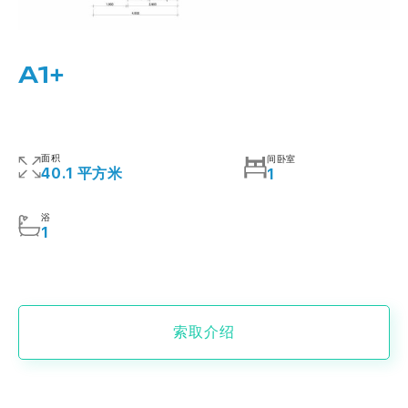
A1+
面积
间卧室
40.1 平方米
1
浴
1
索取介绍