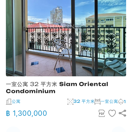
一室公寓 32 平方米
Siam Oriental
Condominium
公寓
32 平方米
一室公寓
2
1
฿ 1,300,000