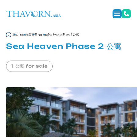
主页
普吉岛
Sea Heaven Phase 2 公寓
Projects
Nai Yang
Sea Heaven Phase 2 公寓
1 公寓 for sale