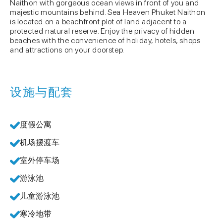
Naithon with gorgeous ocean views in front of you and
majestic mountains behind. Sea Heaven Phuket Naithon
is located on a beachfront plot of land adjacent to a
protected natural reserve. Enjoy the privacy of hidden
beaches with the convenience of holiday, hotels, shops
and attractions on your doorstep.
设施与配套
度假公寓
机场摆渡车
室外停车场
游泳池
儿童游泳池
寒冷地带