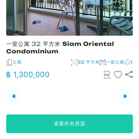
一室公寓 32 平方米
Siam Oriental
Condominium
公寓
32 平方米
一室公寓
2
1
฿ 1,300,000
查看所有房源