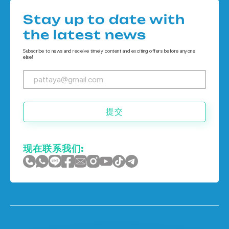
Houses 在
公寓 在 普吉岛
Stay up to date with
Houses 在 象岛
the latest news
Houses 在 普吉岛
Subscribe to news and receive timely content and exciting offers before anyone
else!
提交
现在联系我们: