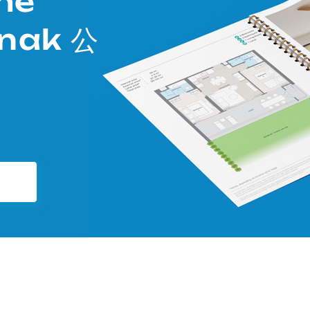
he
nak 公