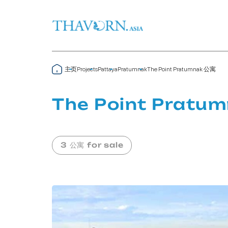
主页
The Point Pratumnak 公寓
Projects
Pattaya
Pratumnak
The Point Pratu
3 公寓 for sale