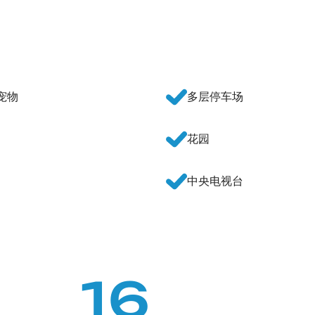
宠物
多层停车场
花园
中央电视台
16