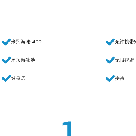
米到海滩: 400
允许携带
屋顶游泳池
无限视野
健身房
接待
1