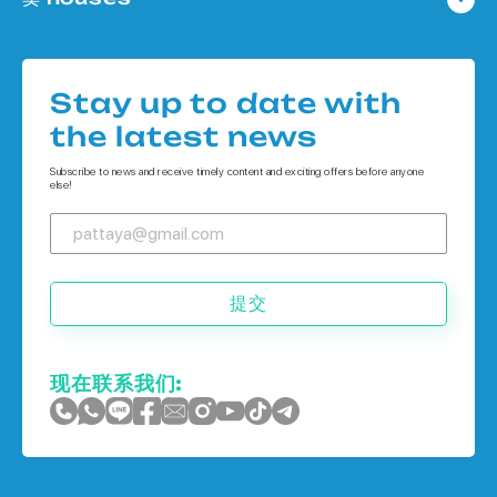
公寓 在
Houses 在 Pattaya
公寓 在 象岛
Houses 在
公寓 在 普吉岛
Stay up to date with
Houses 在 象岛
the latest news
Houses 在 普吉岛
Subscribe to news and receive timely content and exciting offers before anyone
else!
提交
现在联系我们: