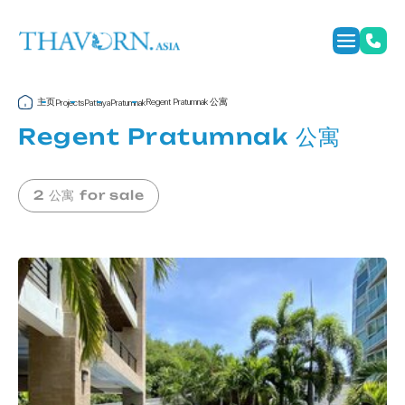
主页
Regent Pratumnak 公寓
Projects
Pattaya
Pratumnak
Regent Pratumnak 公寓
2 公寓 for sale