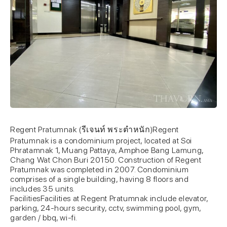
Regent Pratumnak (รีเจนท์ พระตำหนัก)Regent
Pratumnak is a condominium project, located at Soi
Phratamnak 1, Muang Pattaya, Amphoe Bang Lamung,
Chang Wat Chon Buri 20150. Construction of Regent
Pratumnak was completed in 2007. Condominium
comprises of a single building, having 8 floors and
includes 35 units.
FacilitiesFacilities at Regent Pratumnak include elevator,
parking, 24-hours security, cctv, swimming pool, gym,
garden / bbq, wi-fi.