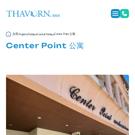
主页
Center Point 公寓
Projects
Pattaya
Central Pattaya
Center Point 公寓