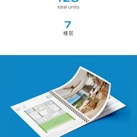
total units
7
楼层