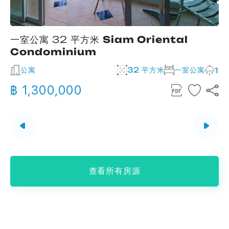
一室公寓 32 平方米
Siam Oriental
Condominium
公寓
32 平方米
一室公寓
2
1
฿ 1,300,000
查看所有房源