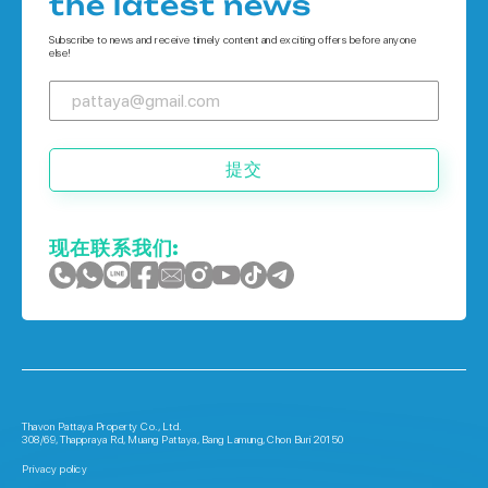
the latest news
Houses 在 普吉岛
Subscribe to news and receive timely content and exciting offers before anyone
else!
提交
现在联系我们:
Thavon Pattaya Property Co., Ltd.
308/69, Thappraya Rd, Muang Pattaya, Bang Lamung, Chon Buri 20150
Privacy policy