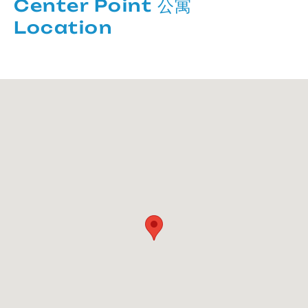
Center Point 公寓
Location