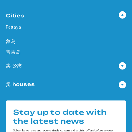
Cities
Pattaya
象岛
普吉岛
卖 公寓
公寓 在 Pattaya
卖 houses
公寓 在
Houses 在 Pattaya
公寓 在 象岛
Houses 在
公寓 在 普吉岛
Stay up to date with
Houses 在 象岛
the latest news
Houses 在 普吉岛
Subscribe to news and receive timely content and exciting offers before anyone