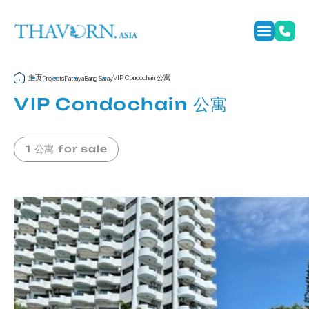
主页
VIP Condochain 公寓
Projects
Pattaya
Bang Saray
VIP Condochain 公寓
1 公寓 for sale