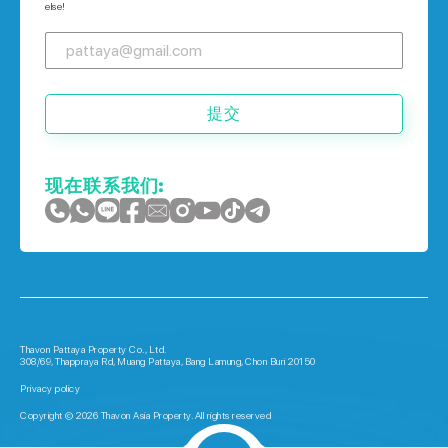
else!
提交
现在联系我们:
Thavon Pattaya Property Co., Ltd.
308/69, Thappraya Rd, Muang Pattaya, Bang Lamung, Chon Buri 20150
Privacy policy
Copyright © 2026 Thavon Asia Property. All rights reserved