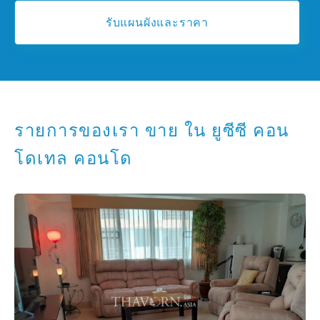
รับแผนผังและราคา
รายการของเรา ขาย ใน ยูซีซี คอน
โดเทล คอนโด