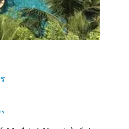
าร
าร