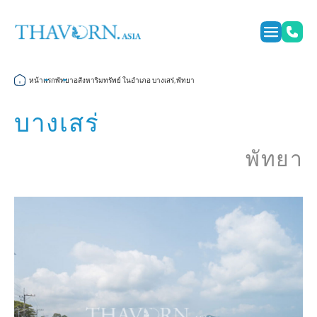
หน้าแรก
พัทยา
อสังหาริมทรัพย์ ในอำเภอ บางเสร่, พัทยา
บางเสร่
พัทยา