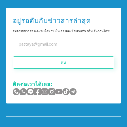
บ้าน ใน พัทยา
คอนโด ใน เกาะช้าง
บ้าน ใน กรุงเทพฯ
อยู่รอดับกับข่าวสารล่าสุด
คอนโด ใน ภูเก็ต
บ้าน ใน เกาะช้าง
สมัครรับข่าวสารและรับเนื้อหาที่เป็นเวลาและข้อเสนอที่น่าตื่นเต้นก่อนใคร!
บ้าน ใน ภูเก็ต
ส่ง
ติดต่อเราได้เลย: