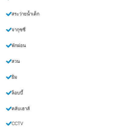
สระว่ายน้ำเด็ก
จากุซซี่
พักผ่อน
สวน
ยิม
ล็อบบี้
คลับเฮาส์
CCTV