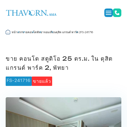
หน้าแรก
ขาย
คอนโด
พัทยา
จอมเทียน
ดุสิต แกรนด์ พาร์ค 2
FS-241716
ขาย คอนโด สตูดิโอ 25 ตร.ม. ใน ดุสิต
แกรนด์ พาร์ค 2, พัทยา
FS-241716
ขายแล้ว