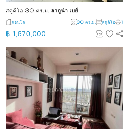
สตูดิโอ 30 ตร.ม.
ลากูน่า เบย์
คอนโด
30 ตร.ม.
สตูดิโอ
1
฿ 1,670,000