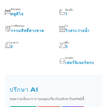
ห้องนอน
ห้องน้ำ
สตูดิโอ
1
การถือครอง
วิว
กรรมสิทธิ์ต่างชาต
วิวสระว่ายน้ำ
อาคาร
ชั้น
E
3
ตกแต่ง
เฟอร์นิเจอร์ครบ
ปรึกษา AI
ขอความเห็นจาก AI ของคุณเกี่ยวกับอสังหาริมทรัพย์นี้