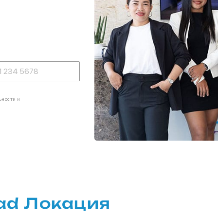
ьности и
ad Локация