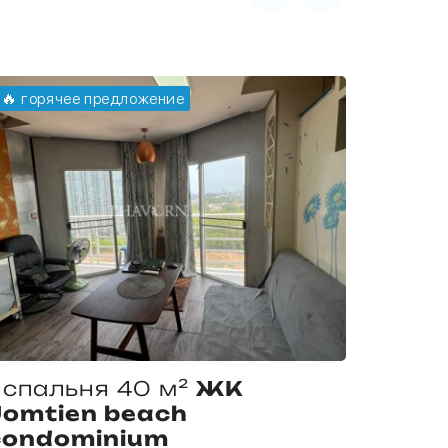
🔥 горячее предложение
🔥 гор
 спальня 40 м²
ЖК
1 спа
Jomtien beach
Sea 
condominium