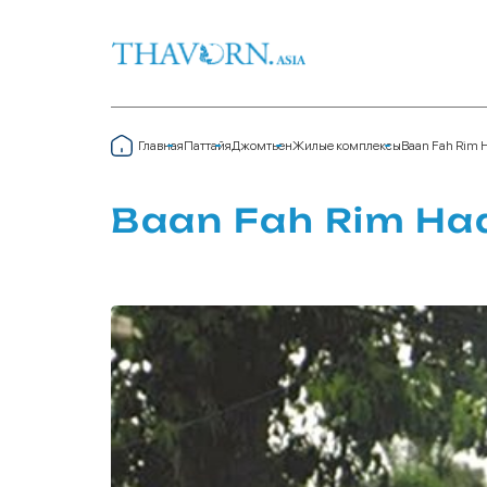
Главная
Паттайя
Джомтьен
Жилые комплексы
Baan Fah Rim 
Baan Fah Rim Ha