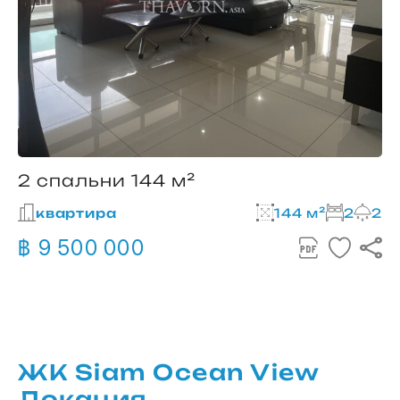
2 спальни 144 м²
квартира
144 м²
2
2
฿ 9 500 000
ЖК Siam Ocean View
Локация