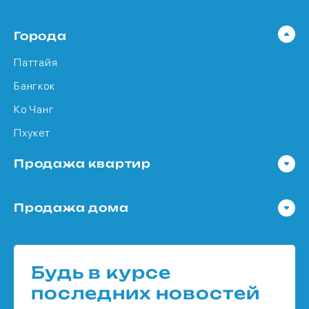
Города
Паттайя
Бангкок
Ко Чанг
Пхукет
Продажа квартир
Квартира в Паттайя
Продажа дома
Квартира в Бангкок
Дома в Паттайя
Квартира в Ко Чанг
Дома в Бангкок
Квартира в Пхукет
Будь в курсе
Дома в Ко Чанг
последних новостей
Дома в Пхукет