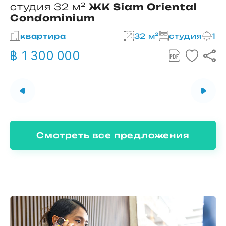
студия 32 м²
ЖК Siam Oriental
Condominium
2
квартира
32 м²
студия
1
฿ 1 300 000
Смотреть все предложения