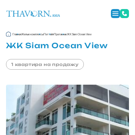
Главная
Жилые комплексы
Паттайя
Пратамнак
ЖК Siam Ocean View
ЖК Siam Ocean View
1 квартира на продажу