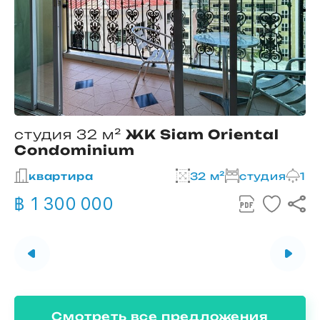
студия 32 м²
ЖК Siam Oriental
Condominium
2
квартира
32 м²
студия
1
฿ 1 300 000
Смотреть все предложения