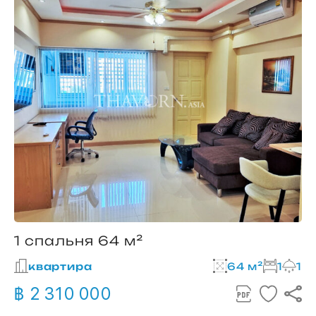
1 спальня 64 м²
квартира
64 м²
1
1
฿ 2 310 000