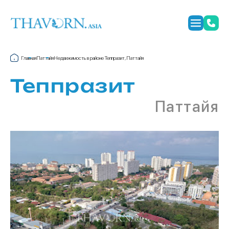
Главная
Паттайя
Недвижимость в районе Теппразит, Паттайя
Теппразит
Паттайя