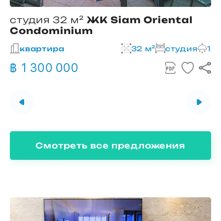
студия 32 м²
ЖК Siam Oriental
Condominium
2
квартира
32 м²
студия
1
฿ 1 300 000
Смотреть все предложения