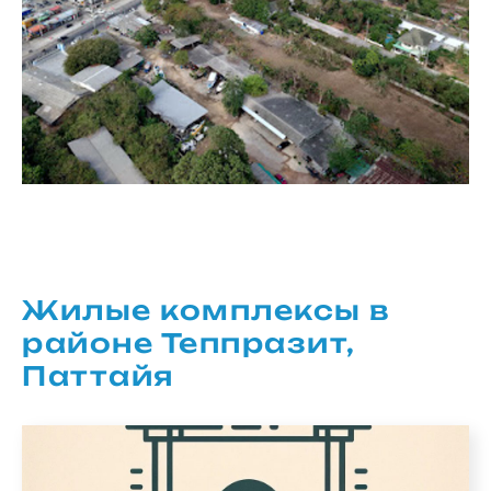
Жилые комплексы в
районе Теппразит,
Паттайя